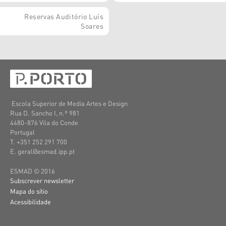
Reservas Auditório Luís
Soares
Escola Superior de Media Artes e Design
Rua D. Sancho I, n.º 981
4480-876 Vila do Conde
Portugal
T. +351 252 291 700
E. geral@esmad.ipp.pt
ESMAD © 2016
Subscrever newsletter
Mapa do sítio
Acessibilidade