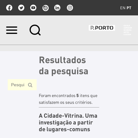
EN
PT
Ir
para
o
conteúdo.
|
Resultados
Ir
para
da pesquisa
a
navegação
Foram encontrados
5
itens que
satisfazem os seus critérios.
A Cidade-Vitrina. Uma
investigação a partir
de lugares-comuns