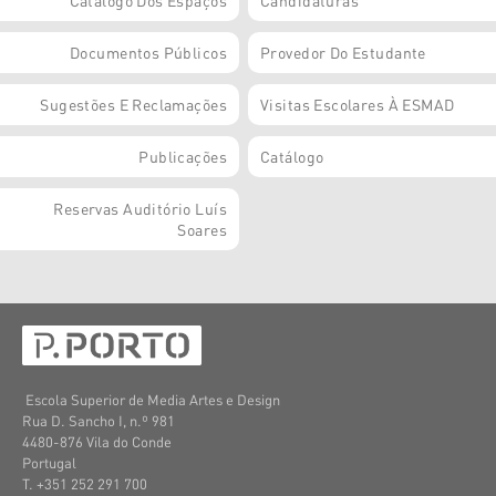
Catálogo Dos Espaços
Candidaturas
Documentos Públicos
Provedor Do Estudante
Sugestões E Reclamações
Visitas Escolares À ESMAD
Publicações
Catálogo
Reservas Auditório Luís
Soares
Escola Superior de Media Artes e Design
Rua D. Sancho I, n.º 981
4480-876 Vila do Conde
Portugal
T. +351 252 291 700