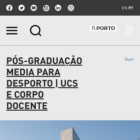
EN
PT
Ir
para
o
conteúdo.
|
PÓS-GRADUAÇÃO
Ouvir
Ir
para
MEDIA PARA
a
navegação
DESPORTO | UCS
E CORPO
DOCENTE