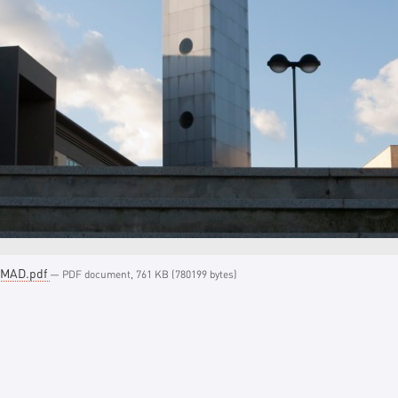
IMAD.pdf
— PDF document, 761 KB (780199 bytes)