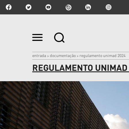
Ir
para
o
conteúdo.
|
entrada
documentação
regulamento unimad 2024
>
>
Ir
REGULAMENTO UNIMAD 
para
a
navegação