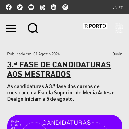
EN
PT
Ir
para
o
conteúdo.
|
Publicado em
: 01 Agosto 2024
Ouvir
Ir
para
3.ª FASE DE CANDIDATURAS
a
navegação
AOS MESTRADOS
As candidaturas à 3.ª fase dos cursos de
mestrado da Escola Superior de Media Artes e
Design iniciam a 5 de agosto.