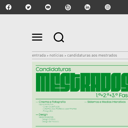
Ir
para
o
conteúdo.
|
entrada
notícias
candidaturas aos mestrados
>
>
Ir
para
a
navegação