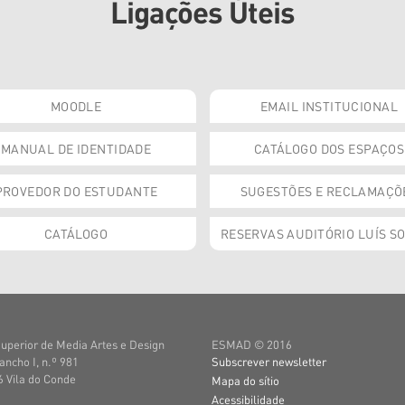
Ligações Úteis
MOODLE
EMAIL INSTITUCIONAL
MANUAL DE IDENTIDADE
CATÁLOGO DOS ESPAÇOS
PROVEDOR DO ESTUDANTE
SUGESTÕES E RECLAMAÇÕ
CATÁLOGO
RESERVAS AUDITÓRIO LUÍS S
uperior de Media Artes e Design
ESMAD © 2016
ancho I, n.º 981
Subscrever newsletter
 Vila do Conde
Mapa do sítio
Acessibilidade