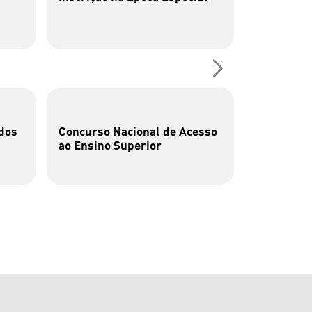
Fotografia
dos
Concurso Nacional de Acesso
Cata-bits
ao Ensino Superior
brincar c