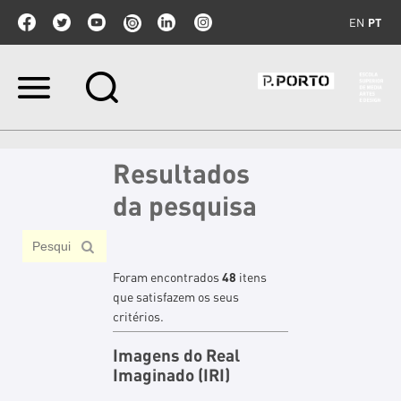
EN
PT
Ir
para
o
conteúdo.
|
Resultados
Ir
para
da pesquisa
a
navegação
Foram encontrados
48
itens
que satisfazem os seus
critérios.
Imagens do Real
Imaginado (IRI)