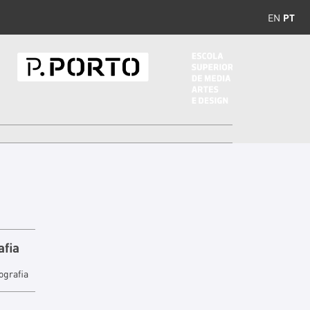
EN
PT
afia
ografia