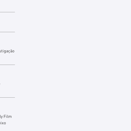
stigação
e
ly Film
eixo