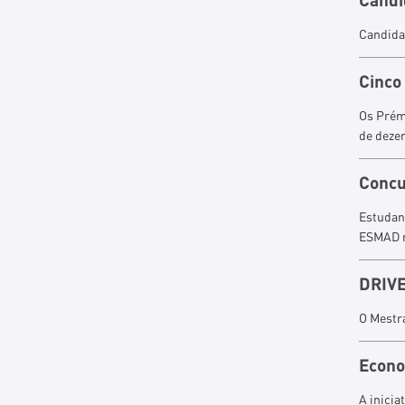
Candida
Cinco
Os Prém
de deze
Concu
Estudan
ESMAD m
DRIVE
O Mestra
Econo
A inicia