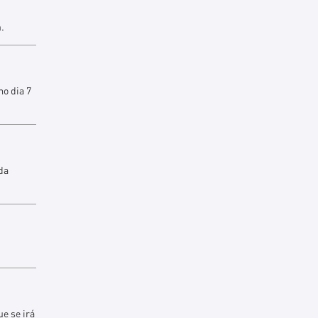
.
o dia 7
da
ue se irá