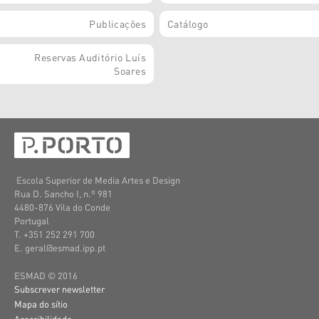
Publicações
Catálogo
Reservas Auditório Luís
Soares
Escola Superior de Media Artes e Design
Rua D. Sancho I, n.º 981
4480-876 Vila do Conde
Portugal
T. +351 252 291 700
E. geral@esmad.ipp.pt
ESMAD © 2016
Subscrever newsletter
Mapa do sítio
Acessibilidade