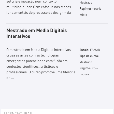
autoria e inovação num contexto
Mestrado
multidisciplinar. Com enfoque nas etapas
Regime:
horario-
fundamentais do processo de design − da ...
misto
Mestrado em Media Digitais
Interativos
O mestrado em Media Digitais Interativos
Escola:
ESMAD
cruza as artes com as tecnologias
Tipo de curso:
emergentes potenciando esta fusão em
Mestrado
contextos científicos, artísticos e
Regime:
Pós-
profissionais. O curso promove uma filosofia
Laboral
de ...
Explorer
LICENCIATURAS
Portlet