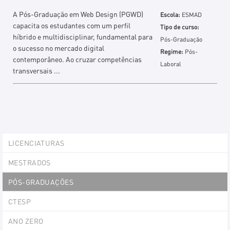
A Pós-Graduação em Web Design (PGWD)
Escola:
ESMAD
capacita os estudantes com um perfil
Tipo de curso:
híbrido e multidisciplinar, fundamental para
Pós-Graduação
o sucesso no mercado digital
Regime:
Pós-
contemporâneo. Ao cruzar competências
Laboral
transversais ...
Explorer
LICENCIATURAS
Portlet
MESTRADOS
PÓS-GRADUAÇÕES
CTESP
ANO ZERO