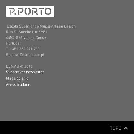
Escola Superior de Media Artes e Design
Rua D. Sancho I, n.º 981
4480-876 Vila do Conde
Portugal
T. +351 252 291 700
E. geral@esmad.ipp.pt
ESMAD © 2016
Subscrever newsletter
Mapa do sítio
Acessibilidade
TOPO