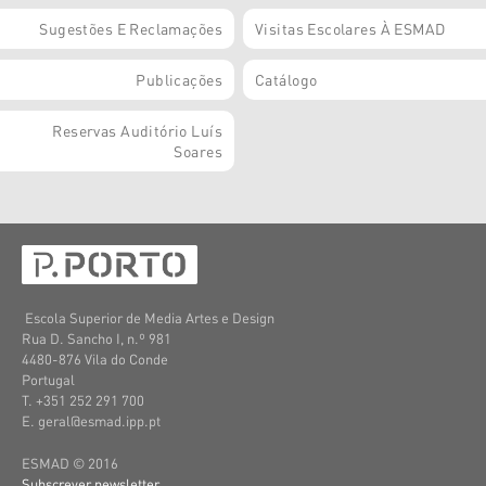
Sugestões E Reclamações
Visitas Escolares À ESMAD
Publicações
Catálogo
Reservas Auditório Luís
Soares
Escola Superior de Media Artes e Design
Rua D. Sancho I, n.º 981
4480-876 Vila do Conde
Portugal
T. +351 252 291 700
E. geral@esmad.ipp.pt
ESMAD © 2016
Subscrever newsletter