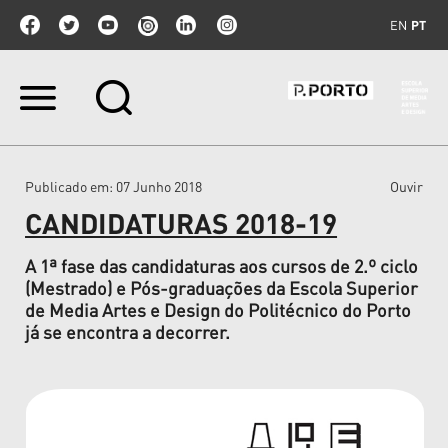
EN
PT
Ir
para
o
conteúdo.
|
Publicado em
: 07 Junho 2018
Ouvir
Ir
para
CANDIDATURAS 2018-19
a
navegação
A 1ª fase das candidaturas aos cursos de 2.º ciclo
(Mestrado) e Pós-graduações da Escola Superior
de Media Artes e Design do Politécnico do Porto
já se encontra a decorrer.