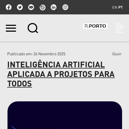
EN
PT
Ir
para
o
conteúdo.
|
Publicado em
: 24 Novembro 2025
Ouvir
Ir
para
INTELIGÊNCIA ARTIFICIAL
a
navegação
APLICADA A PROJETOS PARA
TODOS