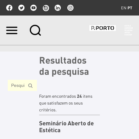
EN
PT
Ir
para
o
conteúdo.
|
Resultados
Ir
para
da pesquisa
a
navegação
Foram encontrados
24
itens
que satisfazem os seus
critérios.
Seminário Aberto de
Estética