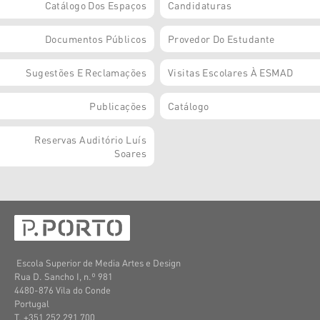
Catálogo Dos Espaços
Candidaturas
Documentos Públicos
Provedor Do Estudante
Sugestões E Reclamações
Visitas Escolares À ESMAD
Publicações
Catálogo
Reservas Auditório Luís
Soares
Escola Superior de Media Artes e Design
Rua D. Sancho I, n.º 981
4480-876 Vila do Conde
Portugal
T. +351 252 291 700