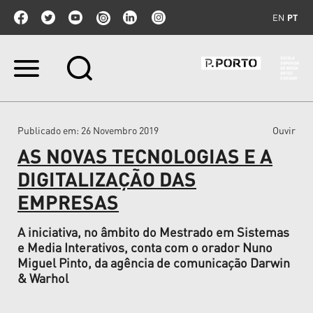
EN
PT
Ir
para
o
conteúdo.
|
Publicado em
: 26 Novembro 2019
Ouvir
Ir
para
AS NOVAS TECNOLOGIAS E A
a
navegação
DIGITALIZAÇÃO DAS
EMPRESAS
A iniciativa, no âmbito do Mestrado em Sistemas
e Media Interativos, conta com o orador Nuno
Miguel Pinto, da agência de comunicação Darwin
& Warhol