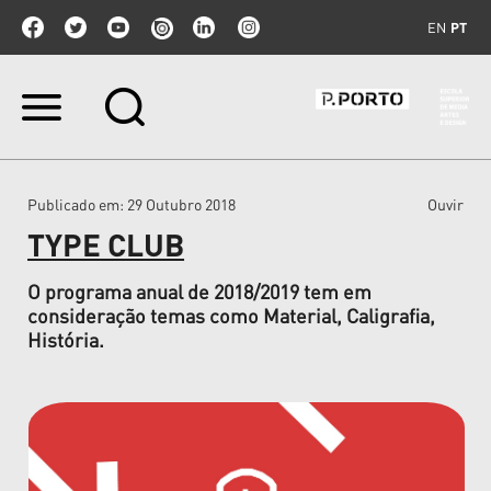
EN
PT
Ir
para
o
conteúdo.
|
Publicado em
: 29 Outubro 2018
Ouvir
Ir
para
TYPE CLUB
a
navegação
O programa anual de 2018/2019 tem em
consideração temas como Material, Caligrafia,
História.