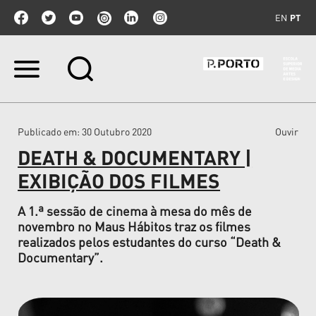
EN
PT
Ir
para
o
conteúdo.
|
Publicado em
: 30 Outubro 2020
Ouvir
Ir
para
DEATH & DOCUMENTARY |
a
navegação
EXIBIÇÃO DOS FILMES
A 1.ª sessão de cinema à mesa do mês de
novembro no Maus Hábitos traz os filmes
realizados pelos estudantes do curso “Death &
Documentary”.