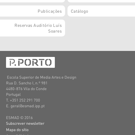
Publicações
Catálogo
Reservas Auditório Luís
Soares
Escola Superior de Media Artes e Design
Rua D. Sancho I, n.º 981
4480-876 Vila do Conde
Portugal
T. +351 252 291 700
E. geral@esmad.ipp.pt
ESMAD © 2016
Subscrever newsletter
Mapa do sítio