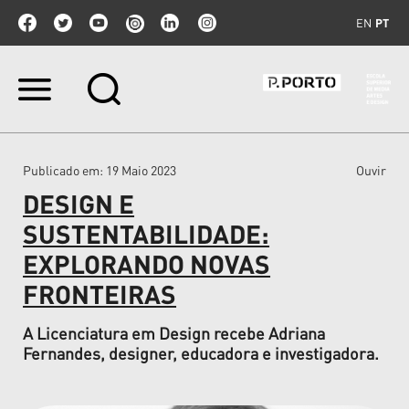
EN
PT
Ir
para
o
conteúdo.
|
Publicado em
: 19 Maio 2023
Ouvir
Ir
para
DESIGN E
a
navegação
SUSTENTABILIDADE:
EXPLORANDO NOVAS
FRONTEIRAS
A Licenciatura em Design recebe Adriana
Fernandes, designer, educadora e investigadora.