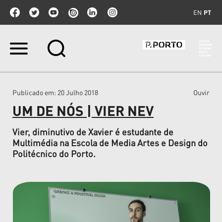
EN
PT
Ir
para
o
conteúdo.
|
Publicado em
: 20 Julho 2018
Ouvir
Ir
para
UM DE NÓS | VIER NEV
a
navegação
Vier, diminutivo de Xavier é estudante de
Multimédia na Escola de Media Artes e Design do
Politécnico do Porto.