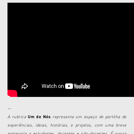
—
A rubrica
Um de Nós
representa um espaço de partilha de
experiências, ideias, histórias, e projetos, com uma breve
entrevista a estudantes, docentes e não-docentes. É nossa